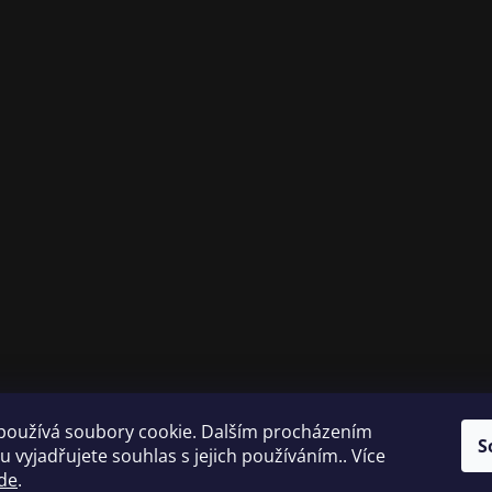
Instagram
Jsme na
Zobrazit
instagramu
profil
používá soubory cookie. Dalším procházením
S
 vyjadřujete souhlas s jejich používáním.. Více
de
.